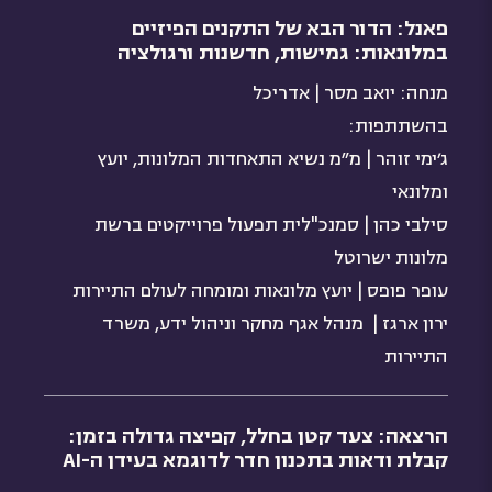
פאנל: הדור הבא של התקנים הפיזיים
במלונאות: גמישות, חדשנות ורגולציה
מנחה: יואב מסר | אדריכל
בהשתתפות:
ג׳ימי זוהר | מ״מ נשיא התאחדות המלונות, יועץ
ומלונאי
סילבי כהן | סמנכ"לית תפעול פרוייקטים ברשת
מלונות ישרוטל
עופר פופס | יועץ מלונאות ומומחה לעולם התיירות
ירון ארגז | מנהל אגף מחקר וניהול ידע, משרד
התיירות
הרצאה: צעד קטן בחלל, קפיצה גדולה בזמן:
קבלת ודאות בתכנון חדר לדוגמא בעידן ה-AI