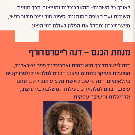
לאורך כל השהות- מהאדריכלות והעיצוב, דרך חוויית
השירות ועד השפה המותגית. סיפור טוב יוצר חיבור רגשי,
מייצר זיכרון ומבדל את המלון בעולם רווי היצע.
מנחת הכנס – דנה לייטרסדורף
דנה לייטרסדורף היא יזמית ואדריכלית פנים ישראלית,
הפועלת בעיקר בתחום עיצוב הפנים למלונאות ולפרויקטים
בינלאומיים. דנה נחשבת אשת מקצוע מובילה בתחום
עיצוב הפנים למלונאות, פעילותה משלבת בין עיצוב,
אדריכלות וחשיבה עסקית