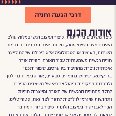
דרכי הגעה וחניה
אודות הכנס
כיצד משלבים בין קיימות, סיפור ועיצוב רגשי במלון? עולם
האירוח מצוי בשינוי עמוק, מלונות אינם נמדדים רק ברמת
השירות, העיצוב או הטכנולוגיה אלא ביכולת שלהם לייצר
חוויה רגשית משמעותית עבור האורח. חוויית אורח
איכותית נוצרת מהחיבור בין ערכים, סיפור ותכנון
בר-קיימא. שימוש בחומרים טבעיים, אור טבעי, חיבור לנוף
ולתרבות המקומית וניהול אחראי של משאבים הופכים
לחלק מהחוויה הרגשית של האורח ומייצרות חוויות
ותחושות שיגרמו לו לרצות לחזור. לצד זאת, סטוריטלינג
הפך לאבן יסוד בעיצוב מלונות. סיפור ברור, המחובר
למקום, להיסטוריה או לקונספט ייחודי, מלווה את האורח