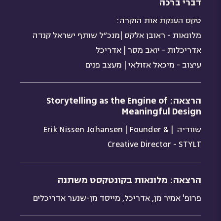
דברי ברכה
טקס הענקת אות הוקרה:
מלונאות - ראובן אלקס |מנכ״ל שותף ישראל קנדה
אדריכלות - יואב מסר | אדריכל
עיצוב - מיכאל אזולאי | מעצב פנים
הרצאה: Storytelling as the Engine of
Meaningful Design
שוודיה | Erik Nissen Johansen | Founder &
Creative Director - STYLT
הרצאה: מלונאות בקונטקסט משתנה
פרופ' אמיר מן, אדריכל, מייסד מן-שנער אדריכלים